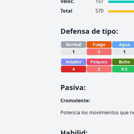
Veloc.
151
Total
570
Defensa de tipo
:
Normal
Fuego
Agua
1
2
1
Volador
Psíquico
Bicho
4
2
0.5
Pasiva
:
Cromolente
:
Potencia los movimientos que no
Habilid
: