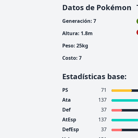
Datos de Pokémon
Generación
:
7
Altura
:
1.8
m
Peso
:
25
kg
Costo
:
7
Estadísticas base
:
PS
71
Ata
137
Def
37
AtEsp
137
DefEsp
37