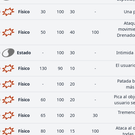
Físico
30
100
30
-
Una p
Ataqu
movimie
Físico
50
100
40
100
Drenador
Estado
-
100
30
-
Intimida 
El usuari
Físico
130
90
10
-
Patada b
Físico
-
100
20
-
más 
Pica al obj
Físico
60
100
20
-
usuario se
Tremend
Físico
65
100
20
30
Ataca al 
Físico
80
100
15
100
todas