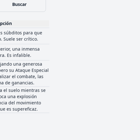
Buscar
ipción
us súbditos para que
. Suele ser crítico.
terior, una inmensa
a. Es infalible.
rojando una generosa
ero su Ataque Especial
alizar el combate, las
ma de ganancias.
a el suelo mientras se
oca una explosión
ncia del movimiento
ue es supereficaz.