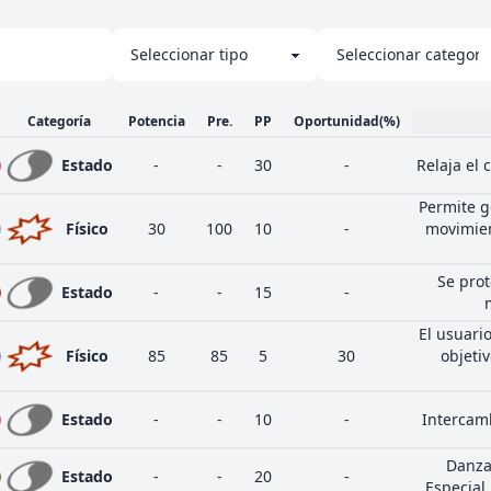
Categoría
Potencia
Pre.
PP
Oportunidad
(%)
Estado
-
-
30
-
Relaja el
Permite g
Físico
30
100
10
-
movimien
Se prot
Estado
-
-
15
-
El usuari
Físico
85
85
5
30
objeti
Estado
-
-
10
-
Intercamb
Danza
Estado
-
-
20
-
Especial,