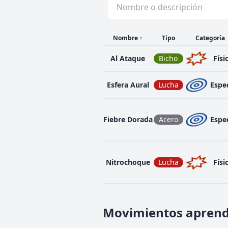
Nombre
↑
Tipo
Categoría
Al Ataque
Bicho
Físi
Esfera Aural
Lucha
Espec
Fiebre Dorada
Acero
Espec
Nitrochoque
Lucha
Físi
Movimientos aprend