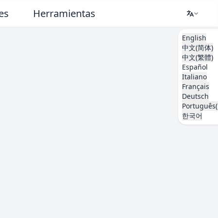
es
Herramientas
English
中文(简体)
中文(繁體)
Español
Italiano
Français
Deutsch
Português(
한국어