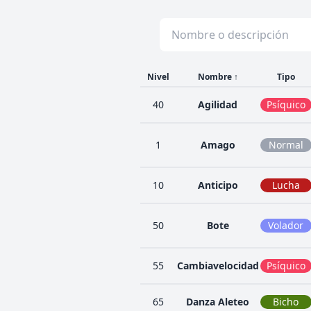
Nivel
Nombre
↑
Tipo
40
Agilidad
Psíquico
1
Amago
Normal
10
Anticipo
Lucha
50
Bote
Volador
55
Cambiavelocidad
Psíquico
65
Danza Aleteo
Bicho