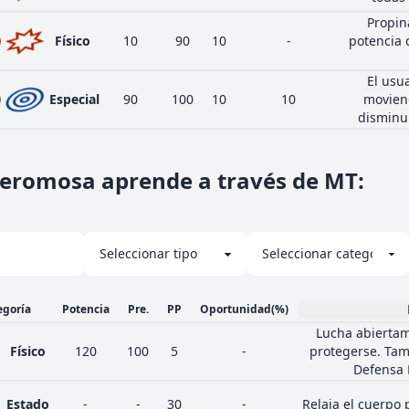
Propin
Físico
10
90
10
-
potencia 
El usu
Especial
90
100
10
10
movien
disminui
eromosa aprende a través de MT
:
egoría
Potencia
Pre.
PP
Oportunidad
(%)
Lucha abiertam
Físico
120
100
5
-
protegerse. Tam
Defensa E
Estado
-
-
30
-
Relaja el cuerpo