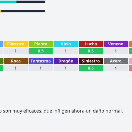
Eléctrico
Planta
Hielo
Lucha
Veneno
1
0.5
1
0.5
1
Roca
Fantasma
Dragón
Siniestro
Acero
1
1
1
0.5
1
 son muy eficaces, que infligen ahora un daño normal.