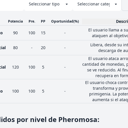
Descr
Potencia
Pre.
PP
Oportunidad
(%)
El usuario llama a s
co
90
100
15
-
ataquen al objetivo
Libera, desde su in
ial
80
-
20
-
descarga de aur
El usuario ataca ar
cantidad de monedas, p
ial
120
100
5
-
se ve reducido. Al fin
recupera en for
El usuario choca contr
transforma y prov
co
100
100
5
-
primigenia. La pote
aumenta si el ataq
idos por nivel de Pheromosa
: