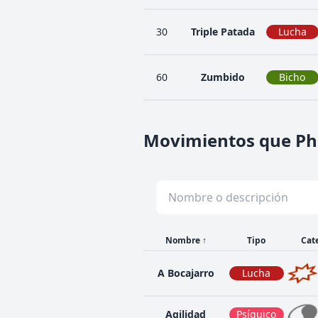
30
Triple Patada
Lucha
60
Zumbido
Bicho
Movimientos que Ph
Nombre
↑
Tipo
Cat
A Bocajarro
Lucha
Agilidad
Psíquico