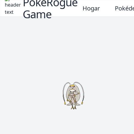
PokeRogue
Hogar
Pokéd
Game