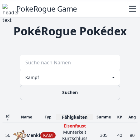
PokeRogue Game
PokéRogue Pokédex
Suchen
Id
Fähigkeiten
Name
Typ
Summe
KP
Ang
↑
Eisenfaust
Munterkeit
56
Menki
KAM
305
40
80
Kurzschluss