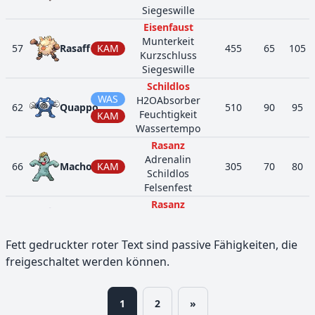
Siegeswille
Eisenfaust
Munterkeit
57
Rasaff
KAM
455
65
105
Kurzschluss
Siegeswille
Schildlos
WAS
H2OAbsorber
62
Quappo
510
90
95
Feuchtigkeit
KAM
Wassertempo
Rasanz
Adrenalin
66
Machollo
KAM
305
70
80
Schildlos
Felsenfest
Rasanz
Adrenalin
67
Maschock
KAM
405
80
100
Schildlos
Fett gedruckter roter Text sind passive Fähigkeiten, die
Felsenfest
freigeschaltet werden können.
Rasanz
Adrenalin
68
Machomei
KAM
505
90
130
Schildlos
1
2
»
Felsenfest