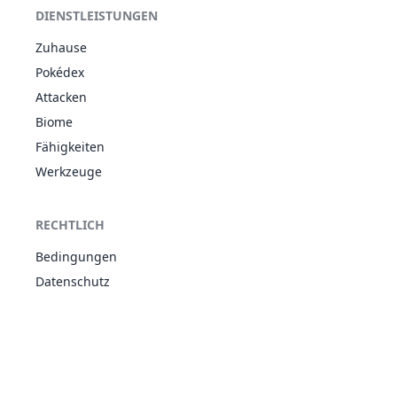
256
Jungglut
Großbrand
405
60
85
KAM
DIENSTLEISTUNGEN
Temposchub
Achtlos
Zuhause
FEU
257
Lohgock
Großbrand
530
80
120
KAM
Pokédex
Temposchub
Attacken
Adrenalin
PFL
Sporenwirt
Biome
286
Kapilz
460
60
130
Aufheber
KAM
Fähigkeiten
Techniker
Werkzeuge
Zähigkeit
Speckschicht
296
Makuhita
KAM
237
72
60
Adrenalin
RECHTLICH
Rohe Gewalt
Zähigkeit
Bedingungen
Speckschicht
297
Hariyama
KAM
474
144
120
Datenschutz
Adrenalin
Rohe Gewalt
Geistiges Auge
KAM
307
Meditite
Mentalkraft
280
30
40
PSY
Telepathie
Geistiges Auge
KAM
308
Meditalis
Mentalkraft
410
60
60