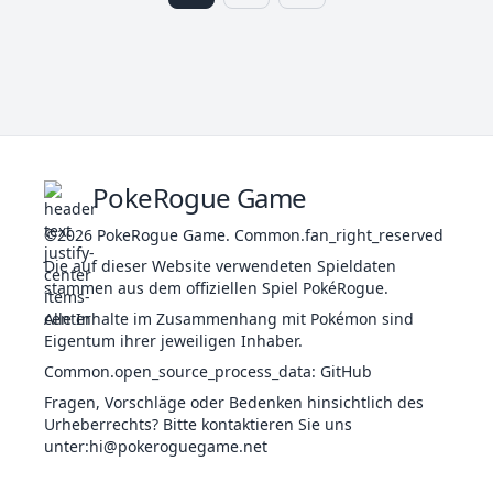
Hochmut
Flexibilität
106
Kicklee
KAM
455
50
120
Achtlos
Entlastung
Hochmut
Adlerauge
107
Nockchan
KAM
455
50
105
Eisenfaust
Konzentrator
PokeRogue Game
Techniker
KÄF
Hexaplaga
214
Skaraborn
500
80
125
©2026
PokeRogue Game
.
Common.fan_right_reserved
Adrenalin
KAM
Hochmut
Die auf dieser Website verwendeten Spieldaten
stammen aus dem offiziellen Spiel PokéRogue.
Hochmut
Adrenalin
Alle Inhalte im Zusammenhang mit Pokémon sind
236
Rabauz
KAM
210
35
35
Felsenfest
Eigentum ihrer jeweiligen Inhaber.
Munterkeit
Common.open_source_process_data
:
GitHub
Hochmut
Fragen, Vorschläge oder Bedenken hinsichtlich des
Bedroher
237
Kapoera
KAM
455
50
95
Urheberrechts? Bitte kontaktieren Sie uns
Techniker
unter
:hi@pokeroguegame.net
Felsenfest
Achtlos
FEU