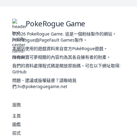
沙
者
超
28
282
奈
同步
518
68
65
65
125
115
80
3
妖
朵
複製
心靈
PokeRogue Game
感應
©2026
PokeRogue Game
採蜜
.
這是一個粉絲製作的網站。
PokéRogue由PageFault Games製作。
遲鈍
甜
有色
本網站使用的遊戲資料來自官方PokéRogue遊戲。
22
314
甜
蟲
眼鏡
430
65
47
75
73
85
85
2
所有與寶可夢相關的內容均為其各自擁有者的財產。
螢
惡作
劇之
我們的資料處理程式碼是開放原始碼，可在以下網址取得
:
心
GitHub
多重
問題、建議或版權疑慮？請聯絡我
鱗片
們
:hi@pokeroguegame.net
愛
悠遊
13
370
心
水
330
43
30
55
40
65
97
2
自如
魚
濕潤
服務
之軀
主頁
拉
龍
帝
魂心
圖鑑
30
380
600
80
80
90
110
130
110
7
亞
飄浮
超
招式
斯