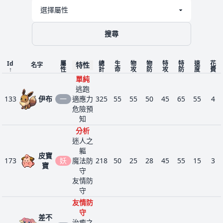
搜尋
Id
屬
總
生
物
物
特
特
速
花
特性
名字
↑
性
計
命
攻
防
攻
防
度
費
單純
逃跑
133
伊布
一
適應力
325
55
55
50
45
65
55
4
危險預
知
分析
迷人之
軀
皮寶
173
妖
魔法防
218
50
25
28
45
55
15
3
寶
守
友情防
守
友情防
守
差不
治癒之