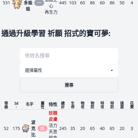
531
多娃
一
445
103
60
86
60
86
50
4
心
娃
再生力
笨拙
薄霧製
通過升級學習 祈願 招式的寶可夢
:
造者
粉香
682
妖
治癒之
341
78
52
60
63
65
23
3
香
心
芳香幕
儲水
狗仔
我行我
926
妖
312
37
55
70
30
55
65
3
包
素
笨拙
搜尋
等
Id
屬
總
生
物
物
特
特
速
花
特性
名字
級
↑
性
計
命
攻
防
攻
防
度
費
妖精
皮膚
波
活力
52
175
克
妖
245
35
20
65
40
65
20
3
天恩
比
超幸