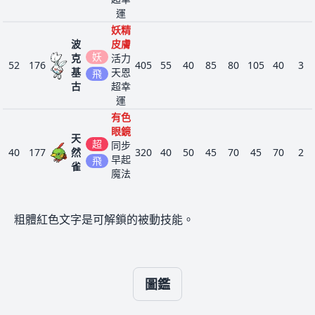
運
妖精
波
皮膚
妖
克
活力
52
176
405
55
40
85
80
105
40
3
基
天恩
飛
古
超幸
運
有色
眼鏡
天
超
同步
40
177
然
320
40
50
45
70
45
70
2
早起
飛
雀
魔法
鏡
有色
粗體紅色文字是可解鎖的被動技能。
眼鏡
天
超
同步
48
178
然
470
65
75
70
95
70
95
2
早起
飛
鳥
魔法
鏡
圖鑑
精神
製造