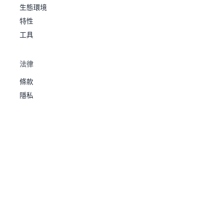
生態環境
基
絕對
鋼
1
385
拉
睡眠
600
100
100
100
100
100
100
7
特性
超
祈
天恩
工具
妖精
波
皮膚
妖
克
活力
1
468
545
85
50
95
120
115
80
3
法律
基
天恩
飛
斯
超幸
條款
運
隱私
多重
鱗片
保
治癒
姆
之心
37
594
水
470
165
75
80
40
45
65
4
曼
濕潤
波
之軀
再生
力
青草
花
製造
20
669
蓓
妖
者
303
44
38
39
61
79
42
3
蓓
花幕
共生