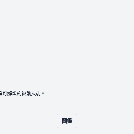
是可解鎖的被動技能。
圖鑑