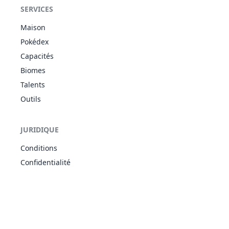
Poison
SERVICES
Maison
Suc
Pokédex
POI
Statut
-
100
10
-
Digestif
Capacités
Biomes
Talents
Pics
POI
Statut
-
-
20
-
Toxik
Outils
JURIDIQUE
Direct
Conditions
POI
Physique
80
100
20
30
Toxik
Confidentialité
Poison
POI
Physique
70
100
20
10
Croix