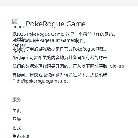
PokeRogue Game
©2026
PokeRogue Game
.
这是一个粉丝制作的网站。
PokéRogue由PageFault Games制作。
本网站使用的游戏数据来自官方PokéRogue游戏。
所有与宝可梦相关的内容均为其各自所有者的财产。
我们的数据处理代码是开源的，可从以下网址获取
:
GitHub
有疑问、建议或版权问题？请通过以下方式联系我
们
:hi@pokeroguegame.net
服务
主页
图鉴
招式
生态环境