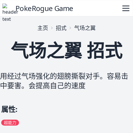
PokeRogue Game
主页
招式
气场之翼
气场之翼 招式
用经过气场强化的翅膀撕裂对手。容易击
中要害。会提高自己的速度
属性
:
超能力