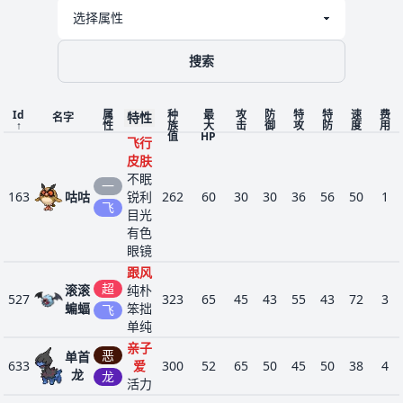
搜索
Id
属
种
最
攻
防
特
特
速
费
特性
名字
↑
性
族
大
击
御
攻
防
度
用
值
HP
飞行
皮肤
不眠
一
163
咕咕
锐利
262
60
30
30
36
56
50
1
飞
目光
有色
眼镜
跟风
超
滚滚
纯朴
527
323
65
45
43
55
43
72
3
蝙蝠
笨拙
飞
单纯
亲子
恶
单首
633
爱
300
52
65
50
45
50
38
4
龙
龙
活力