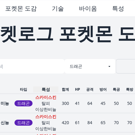
포켓몬 도감
기술
바이옴
특성
켓로그 포켓몬 
특성
타입
합계
HP
공격
방어
특공
특방
스카이스킨
미뇽
드래곤
탈피
300
41
64
45
50
50
이상한비늘
스카이스킨
신뇽
드래곤
탈피
420
61
84
65
70
70
이상한비늘