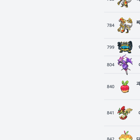
784
799
804
840
841
842