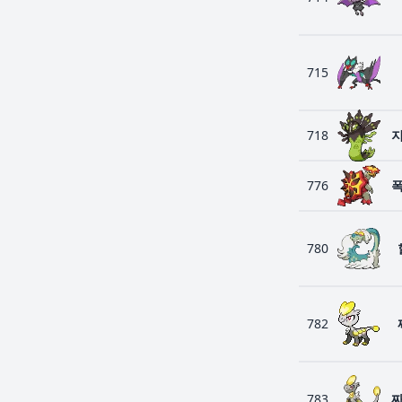
715
718
776
780
782
783