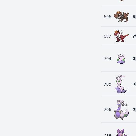
696
697
704
705
706
714