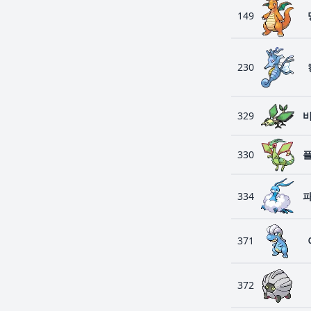
149
230
329
330
334
371
372