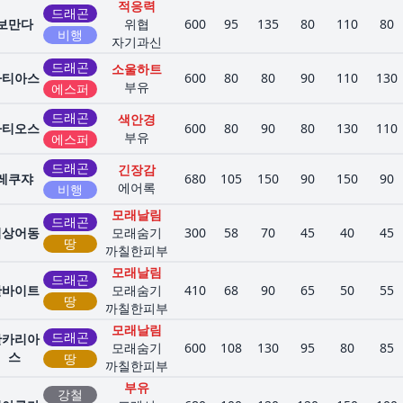
적응력
드래곤
보만다
위협
600
95
135
80
110
80
비행
자기과신
드래곤
소울하트
라티아스
600
80
80
90
110
130
부유
에스퍼
드래곤
색안경
라티오스
600
80
90
80
130
110
부유
에스퍼
드래곤
긴장감
레쿠쟈
680
105
150
90
150
90
에어록
비행
모래날림
드래곤
딥상어동
모래숨기
300
58
70
45
40
45
땅
까칠한피부
모래날림
드래곤
한바이트
모래숨기
410
68
90
65
50
55
땅
까칠한피부
모래날림
드래곤
한카리아
모래숨기
600
108
130
95
80
85
스
땅
까칠한피부
부유
강철