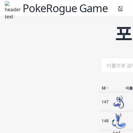
PokeRogue Game
집
포
Id
↑
이름
147
148