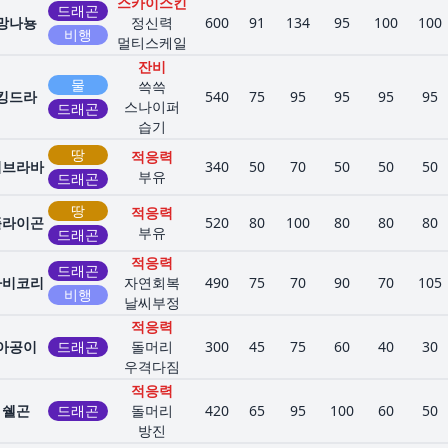
스카이스킨
드래곤
망나뇽
정신력
600
91
134
95
100
100
비행
멀티스케일
잔비
물
쓱쓱
킹드라
540
75
95
95
95
95
스나이퍼
드래곤
습기
땅
적응력
비브라바
340
50
70
50
50
50
부유
드래곤
땅
적응력
플라이곤
520
80
100
80
80
80
부유
드래곤
적응력
드래곤
파비코리
자연회복
490
75
70
90
70
105
비행
날씨부정
적응력
아공이
드래곤
돌머리
300
45
75
60
40
30
우격다짐
적응력
쉘곤
드래곤
돌머리
420
65
95
100
60
50
방진