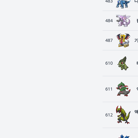
483
484
487
610
611
612