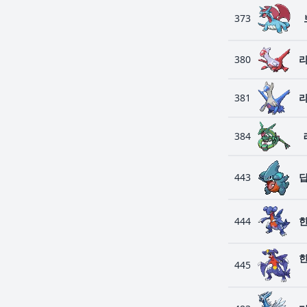
373
380
381
384
443
444
445