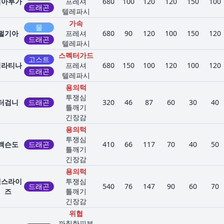
디아루가
프레셔
680
100
120
120
150
100
드래곤
텔레파시
가속
물
펄기아
프레셔
680
90
120
100
150
120
드래곤
텔레파시
스펙터가드
고스트
기라티나
프레셔
680
150
100
120
100
120
드래곤
텔레파시
용의턱
투쟁심
터검니
드래곤
320
46
87
60
30
40
틀깨기
긴장감
용의턱
투쟁심
액슨도
드래곤
410
66
117
70
40
50
틀깨기
긴장감
용의턱
액스라이
투쟁심
드래곤
540
76
147
90
60
70
즈
틀깨기
긴장감
위협
까칠한피부