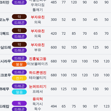
크리만
드래곤
485
77
120
90
60
90
우격다짐
틀깨기
악
부자유친
모노두
300
52
65
50
45
50
의욕
드래곤
악
부자유친
디헤드
420
72
85
70
65
70
의욕
드래곤
악
부자유친
삼삼드래
600
92
105
90
125
90
부유
드래곤
드래곤
진홍빛고동
레시라무
680
100
120
100
150
120
터보블레이즈
불꽃
드래곤
하드론엔진
제크로무
680
100
150
120
120
100
테라볼티지
전기
드래곤
눈퍼뜨리기
큐레무
660
125
130
90
130
90
프레셔
얼음
용의턱
독
독가시
드래캄
494
65
75
90
97
123
독수
드래곤