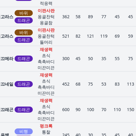
적응력
이판사판
바위
티고라스
옹골찬턱
362
58
89
77
45
45
드래곤
옹골참
이판사판
바위
견고라스
옹골찬턱
521
82
121
119
69
59
드래곤
돌머리
재생력
초식
미끄메라
드래곤
300
45
50
35
55
75
촉촉바디
미끈미끈
재생력
초식
미끄네일
드래곤
452
68
75
53
83
113
촉촉바디
미끈미끈
재생력
초식
미끄래곤
드래곤
600
90
100
70
110
150
촉촉바디
미끈미끈
펑크록
비행
통찰
음뱃
245
40
30
35
45
40