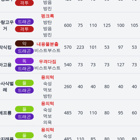
방음
격투
방진
펑크록
드래곤
짜랑고우
방탄
600
75
110
125
100
105
거
방음
격투
방진
악
내용물분출
악식킹
570
223
101
53
97
53
비스트부스트
드래곤
독
우격다짐
아고용
540
73
73
73
127
73
비스트부스트
드래곤
용의턱
풀
과사삭벌
숙성
260
40
40
80
40
40
레
먹보
드래곤
방탄
용의턱
풀
숙성
애프룡
485
70
110
80
95
60
먹보
드래곤
의욕
용의턱
풀
숙성
단지래플
485
110
85
80
100
80