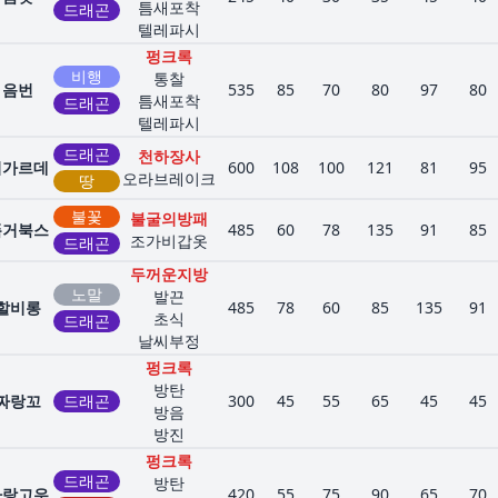
틈새포착
드래곤
텔레파시
펑크록
비행
통찰
음번
535
85
70
80
97
80
틈새포착
드래곤
텔레파시
드래곤
천하장사
지가르데
600
108
100
121
81
95
오라브레이크
땅
불꽃
불굴의방패
폭거북스
485
60
78
135
91
85
조가비갑옷
드래곤
두꺼운지방
노말
발끈
할비롱
485
78
60
85
135
91
초식
드래곤
날씨부정
펑크록
방탄
짜랑꼬
드래곤
300
45
55
65
45
45
방음
방진
펑크록
드래곤
방탄
짜랑고우
420
55
75
90
65
70