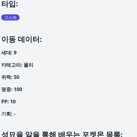
타입
:
고스트
이동 데이터
:
세대
:
9
카테고리
:
물리
위력
:
50
명중
:
100
PP:
10
기회
:
-
성묘을 알을 통해 배우는 포켓몬 목록
: