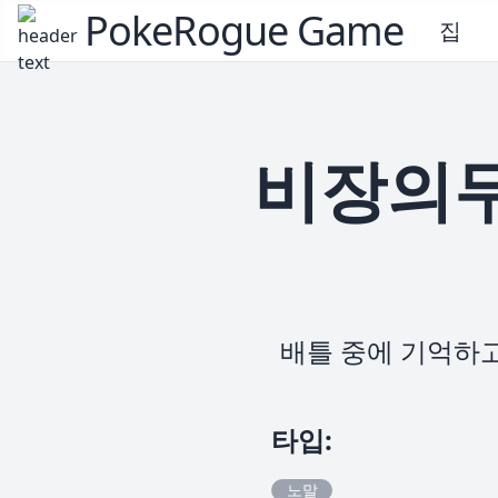
PokeRogue Game
집
비장의무
배틀 중에 기억하고
타입
:
노말