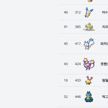
40
312
마
91
385
지
45
417
파치
43
424
겟핸
16
433
랑
52
446
먹