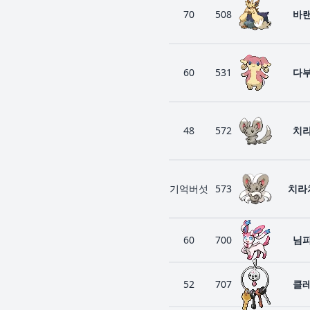
70
508
바
60
531
다
48
572
치
기억버섯
573
치라
60
700
님
52
707
클