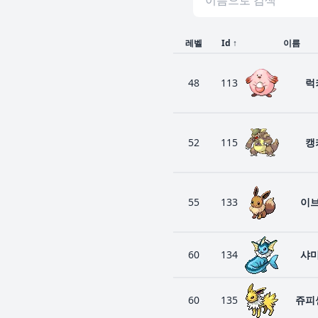
레벨
Id
↑
이름
48
113
럭
52
115
캥
55
133
이
60
134
샤
60
135
쥬피