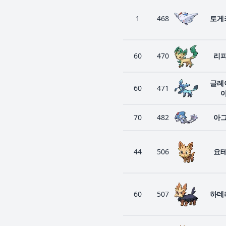
1
468
토게
60
470
리
글레
60
471
70
482
아
44
506
요
60
507
하데