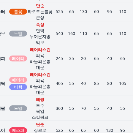
단순
스터
불꽃
타오르는불꽃
525
65
130
60
95
110
근성
숙성
면역
만보
노말
540
160
110
65
65
110
두꺼운지방
먹보
페어리스킨
의욕
게피
페어리
245
35
20
65
40
65
하늘의은총
대운
페어리스킨
페어리
의욕
게틱
405
55
40
85
80
105
하늘의은총
비행
대운
배짱
도주
이팜
노말
360
55
70
55
40
55
픽업
스킬링크
단순
브이
에스퍼
싱크로
525
65
65
60
130
95