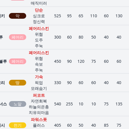
매직미러
단순
래키
악
싱크로
525
95
65
110
60
130
정신력
페어리스킨
위협
루
페어리
300
60
80
50
40
40
도주
주눅
페어리스킨
위협
블루
페어리
450
90
120
75
60
60
속보
주눅
가속
코리
땅
픽업
330
90
60
60
40
40
모래숨기
퍼코트
자연회복
너스
노말
540
255
10
10
75
135
하늘의은총
치유의마음
파워스폿
러시
전기
플러스
405
60
50
40
85
75