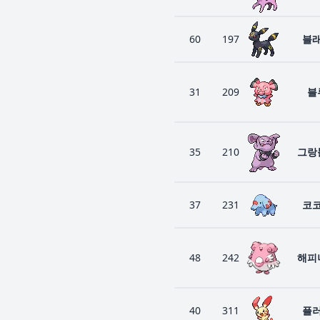
60
197
블
31
209
블
35
210
그랑
37
231
코
48
242
해피
40
311
플