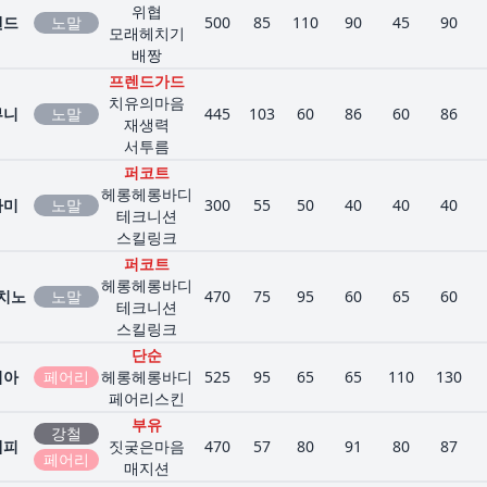
위협
랜드
노말
500
85
110
90
45
90
모래헤치기
배짱
프렌드가드
치유의마음
부니
노말
445
103
60
86
60
86
재생력
서투름
퍼코트
헤롱헤롱바디
라미
노말
300
55
50
40
40
40
테크니션
스킬링크
퍼코트
헤롱헤롱바디
치노
노말
470
75
95
60
65
60
테크니션
스킬링크
단순
피아
페어리
헤롱헤롱바디
525
95
65
65
110
130
페어리스킨
부유
강철
레피
짓궂은마음
470
57
80
91
80
87
페어리
매지션