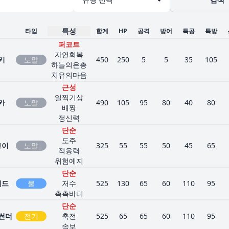
특성
타입
합계
HP
공격
방어
특공
특방
퍼코트
자연회복
키
노말
450
250
5
5
35
105
하늘의은총
치유의마음
근성
일찍기상
카
노말
490
105
95
80
40
80
배짱
정신력
단순
도주
브이
노말
325
55
55
50
45
65
적응력
위험예지
단순
미드
물
저수
525
130
65
60
110
95
촉촉바디
단순
썬더
전기
축전
525
65
65
60
110
95
속보