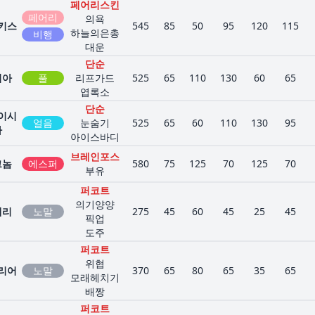
페어리스킨
페어리
의욕
키스
545
85
50
95
120
115
하늘의은총
비행
대운
단순
피아
풀
리프가드
525
65
110
130
60
65
엽록소
단순
이시
얼음
눈숨기
525
65
60
110
130
95
아
아이스바디
브레인포스
그놈
에스퍼
580
75
125
70
125
70
부유
퍼코트
의기양양
테리
노말
275
45
60
45
25
45
픽업
도주
퍼코트
위협
리어
노말
370
65
80
65
35
65
모래헤치기
배짱
퍼코트