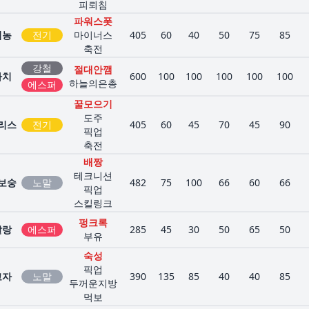
피뢰침
파워스폿
이농
전기
마이너스
405
60
40
50
75
85
축전
강철
절대안깸
라치
600
100
100
100
100
100
하늘의은총
에스퍼
꿀모으기
도주
리스
전기
405
60
45
70
45
90
픽업
축전
배짱
테크니션
보숭
노말
482
75
100
66
60
66
픽업
스킬링크
펑크록
딸랑
에스퍼
285
45
30
50
65
50
부유
숙성
픽업
고자
노말
390
135
85
40
40
85
두꺼운지방
먹보