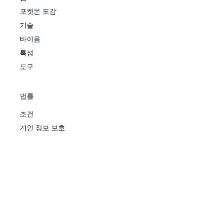
파
트
벌
라
포켓몬 도감
37
47
포자
405
60
95
80
60
80
30
1
레
섹
풀
기술
건조
트
피부
바이옴
습기
특성
고대
도구
모
활성
풀
7
69
다
엽록
300
50
75
35
70
30
40
3
독
피
소
법률
먹보
고대
조건
우
활성
풀
1
개인 정보 보호
70
츠
엽록
390
65
90
50
85
45
55
3
독
동
소
먹보
숙성
풀
기억
나
엽록
103
530
95
95
85
125
75
55
4
버섯
시
소
에
수확
스
퍼
넘치
는씨
엽록