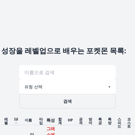
성장을 레벨업으로 배우는 포켓몬 목록
:
검색
레
Id
타
합
공
방
특
특
스
코
특성
이름
HP
벨
↑
입
계
격
어
공
방
피
스
드
트
그래
이
스메