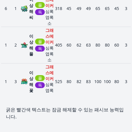
풀
상
이커
6
1
318
45
49
49
65
65
45
3
해
심록
독
씨
엽록
소
그래
이
스메
풀
상
이커
1
2
405
60
62
63
80
80
60
3
해
심록
독
풀
엽록
소
그래
이
스메
풀
상
이커
1
3
525
80
82
83
100
100
80
3
해
심록
독
꽃
엽록
소
힐링
굵은 빨간색 텍스트는 잠금 해제할 수 있는 패시브 능력입
시프
뚜
풀
트
니다.
1
43
벅
320
45
50
55
75
65
30
2
엽록
독
쵸
소