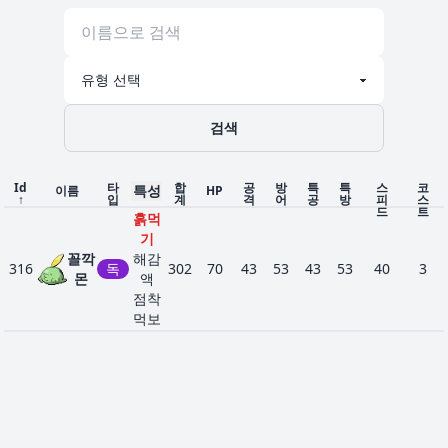
검색
Id
타
합
공
방
특
특
스
코
특성
이름
HP
↑
입
계
격
어
공
방
피
스
드
트
흙먹
기
꼴깍
해감
316
독
302
70
43
53
43
53
40
3
몬
액
점착
먹보