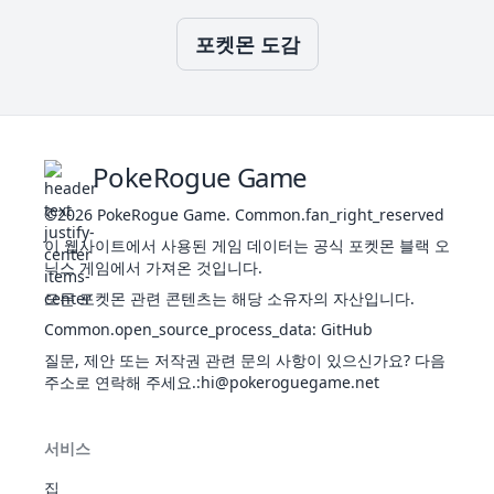
도주
힐링
포켓몬 도감
시프
냄
풀
트
1
44
새
395
60
65
70
85
75
40
2
엽록
독
꼬
소
악취
힐링
PokeRogue Game
라
시프
플
풀
트
©2026
PokeRogue Game
.
Common.fan_right_reserved
1
45
레
490
75
80
85
110
90
50
2
엽록
독
시
이 웹사이트에서 사용된 게임 데이터는 공식 포켓몬 블랙 오
소
아
닉스 게임에서 가져온 것입니다.
포자
모든 포켓몬 관련 콘텐츠는 해당 소유자의 자산입니다.
힐링
시프
Common.open_source_process_data
:
GitHub
파
트
벌
질문, 제안 또는 저작권 관련 문의 사항이 있으신가요? 다음
33
46
라
포자
285
35
70
55
45
55
25
1
레
주소로 연락해 주세요.
풀
:hi@pokeroguegame.net
스
건조
피부
습기
서비스
힐링
시프
집