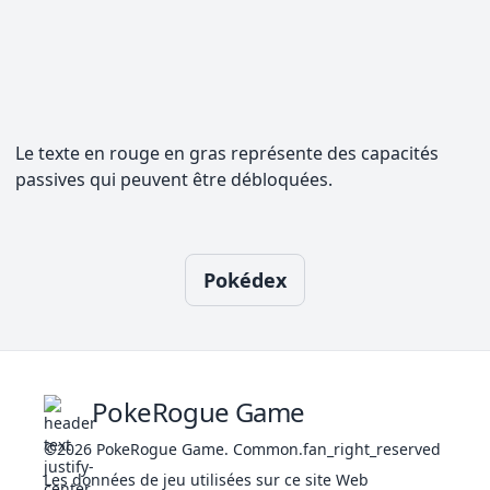
Le texte en rouge en gras représente des capacités
passives qui peuvent être débloquées.
Pokédex
PokeRogue Game
©2026
PokeRogue Game
.
Common.fan_right_reserved
Les données de jeu utilisées sur ce site Web