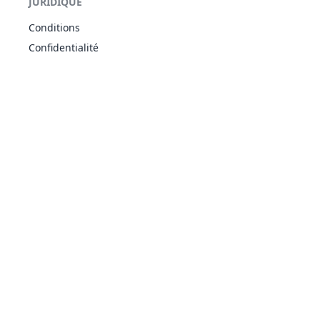
JURIDIQUE
Conditions
Confidentialité