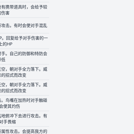
没有携带道具时，会给予较
的伤害
行攻击。有时会使对手混乱
P。回复给予对手伤害的一
上的HP
对手。自己的防御和特防会
降低
天空，朝对手全力落下。威
来的招式而改变
天空，朝对手全力落下。威
来的招式而改变
击。鸟嘴在加热时对手触碰
会使其灼伤
猛地俯冲下去进行攻击。有
对手畏缩
行属性攻击。会提高我方的