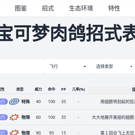
图鉴
招式
生态环境
特性
宝可梦肉鸽招式
属性
类型
威力
命中
PP
几率
(%)
飞行
特殊
40
100
35
-
用翅膀将刮起的狂
飞行
物理
60
100
35
-
大大地展开美丽的翅膀
飞行
物理
90
95
15
-
第１回合飞上天空