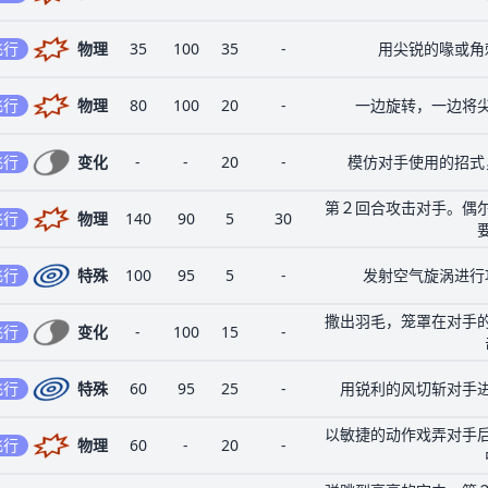
飞行
物理
35
100
35
-
用尖锐的喙或角
飞行
物理
80
100
20
-
一边旋转，一边将
飞行
变化
-
-
20
-
模仿对手使用的招式
第２回合攻击对手。偶
飞行
物理
140
90
5
30
飞行
特殊
100
95
5
-
发射空气旋涡进行
撒出羽毛，笼罩在对手
飞行
变化
-
100
15
-
飞行
特殊
60
95
25
-
用锐利的风切斩对手
以敏捷的动作戏弄对手
飞行
物理
60
-
20
-