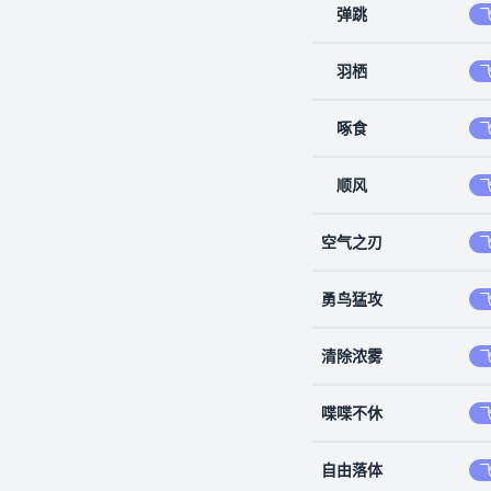
弹跳
羽栖
啄食
顺风
空气之刃
勇鸟猛攻
清除浓雾
喋喋不休
自由落体