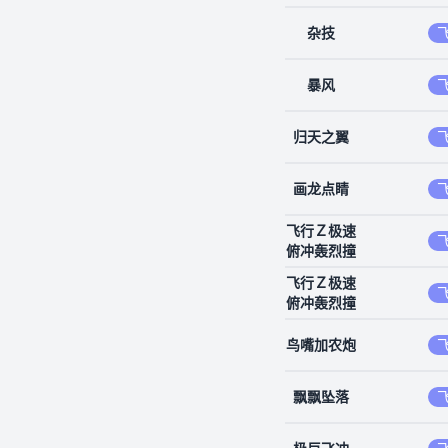
杂技
暴风
归天之翼
画龙点睛
飞行Ｚ极速
俯冲轰烈撞
飞行Ｚ极速
俯冲轰烈撞
鸟嘴加农炮
飘飘坠落