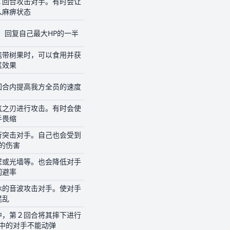
２回合攻击对手。有时会让
入麻痹状态
。回复自己最大HP的一半
携带树果时，可以食用并获
其效果
回合内提高我方全员的速度
气之刃进行攻击。有时会使
手畏缩
行突击对手。自己也会受到
的伤害
壁或光墙等。也会降低对手
闪避率
休的音波攻击对手。使对手
混乱
中，第２回合将其摔下进行
中的对手不能动弹