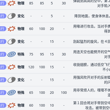
弹跳到高高的空中，第
飞行
物理
85
85
5
30
对手陷
飞行
变化
-
-
5
-
降到地面，使身体休息
用喙进行攻击。当对手
飞行
物理
60
100
20
-
得
飞行
变化
-
-
15
-
刮起猛烈的旋风，在４
用连天空也能劈开的空
飞行
特殊
75
95
15
30
对
收拢翅膀，通过低空飞
飞行
物理
120
100
15
-
不小
用强风吹开对手的反射
飞行
变化
-
-
15
-
的
用非常烦人的，喋喋不
飞行
特殊
65
100
20
100
第１回合将对手带到空
飞行
物理
60
100
10
-
攻击。被带到空