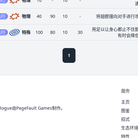
飞行
物理
10
-
10
-
飞行
物理
40
90
10
-
将翅膀撞向对手进行
用足以让身心都止不住
飞行
特殊
100
80
10
30
有时会降
1
服务
主页
ue由PageFault Games制作。
图鉴
招式
生态环
特性