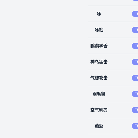
啄
啄钻
鹦鹉学舌
神鸟猛击
气旋攻击
羽毛舞
空气利刃
燕返