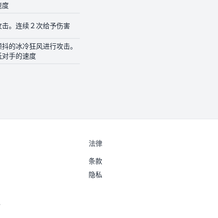
速度
攻击。连续２次给予伤害
颤抖的冰冷狂风进行攻击。
低对手的速度
法律
条款
隐私
境