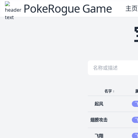
PokeRogue Game
主页
名字
↑
起风
翅膀攻击
飞翔