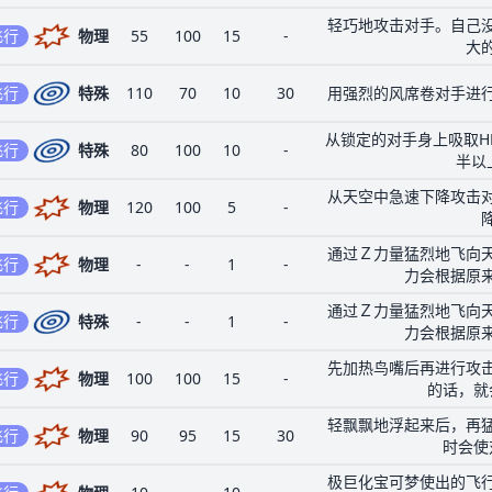
轻巧地攻击对手。自己
飞行
物理
55
100
15
-
大
飞行
特殊
110
70
10
30
用强烈的风席卷对手进
从锁定的对手身上吸取H
飞行
特殊
80
100
10
-
半以
从天空中急速下降攻击
飞行
物理
120
100
5
-
通过Ｚ力量猛烈地飞向
飞行
物理
-
-
1
-
力会根据原
通过Ｚ力量猛烈地飞向
飞行
特殊
-
-
1
-
力会根据原
先加热鸟嘴后再进行攻
飞行
物理
100
100
15
-
的话，就
轻飘飘地浮起来后，再
飞行
物理
90
95
15
30
时会使
极巨化宝可梦使出的飞